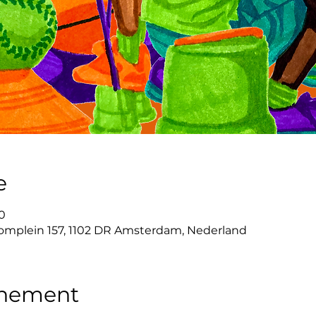
e
0
mplein 157, 1102 DR Amsterdam, Nederland
enement