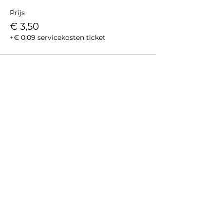
Prijs
€ 3,50
+€ 0,09 servicekosten ticket
Deel dit evenement
Gedragscode