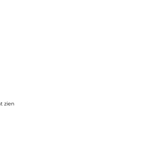
op
Contact
Groepen
Blog
t zien