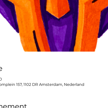
e
0
mplein 157, 1102 DR Amsterdam, Nederland
enement