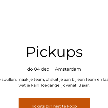
Aanbod
Partners
Websh
Pickups
do 04 dec
  |  
Amsterdam
e spullen, maak je team, of sluit je aan bij een team en laa
wat je kan! Toegangelijk vanaf 18 jaar.
Tickets zijn niet te koop