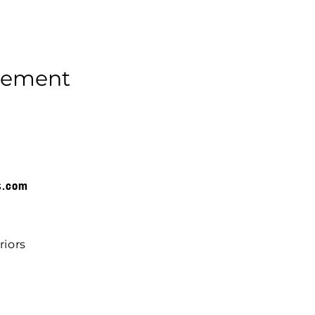
enement
s.com
iors