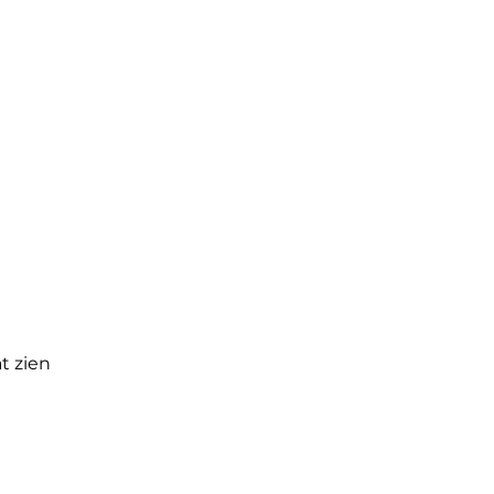
op
Contact
Groepen
Blog
t zien