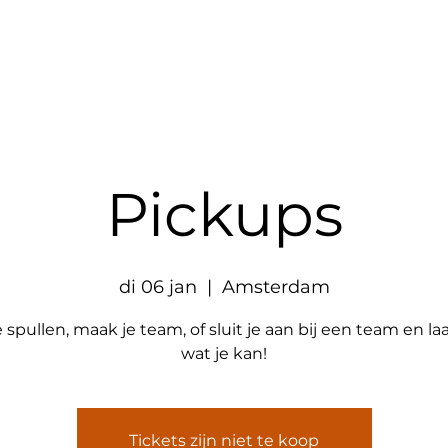
Aanbod
Partners
Websh
Pickups
di 06 jan
  |  
Amsterdam
e spullen, maak je team, of sluit je aan bij een team en laa
wat je kan!
Tickets zijn niet te koop