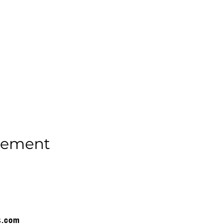
enement
s.com