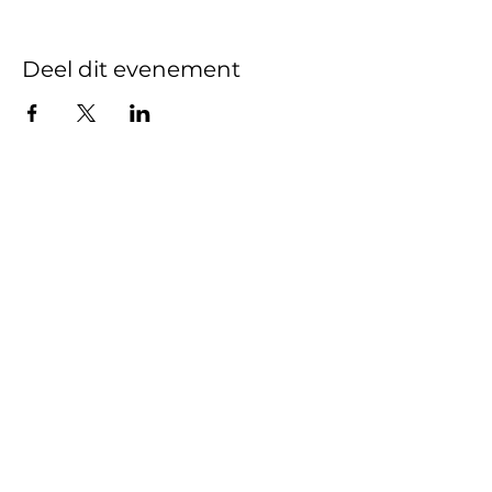
Deel dit evenement
Gedragscode
Beleidsplan
Vertrouwenspersoon
Wilt u iets melden?