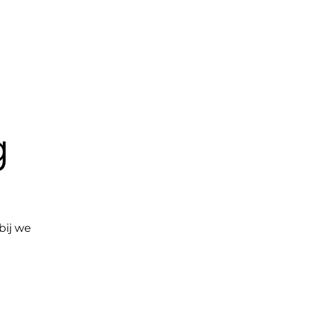
op
Contact
Groepen
Blog
g
bij we