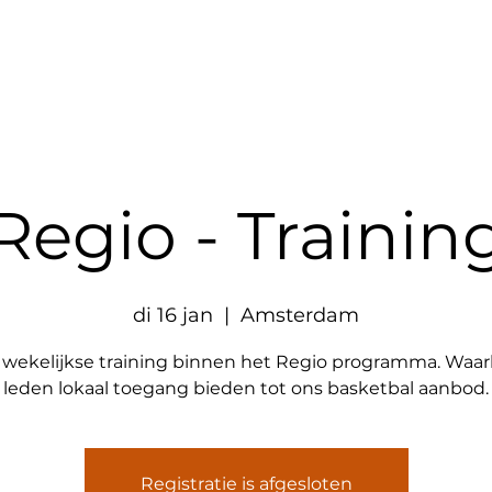
Aanbod
Partners
Websh
Regio - Trainin
di 16 jan
  |  
Amsterdam
wekelijkse training binnen het Regio programma. Waar
leden lokaal toegang bieden tot ons basketbal aanbod.
Registratie is afgesloten