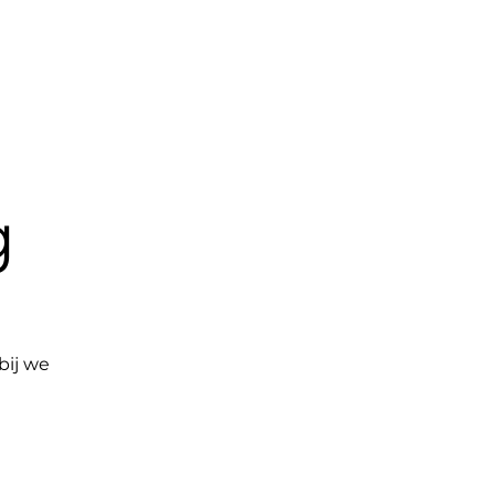
op
Contact
Groepen
Blog
g
bij we