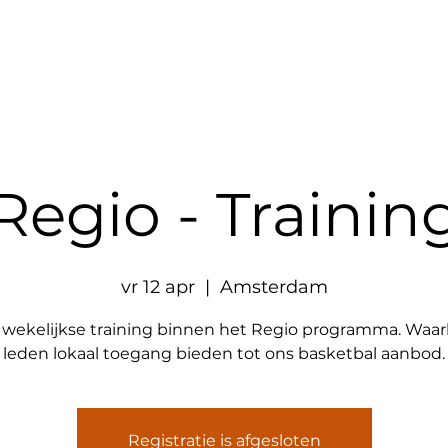
Aanbod
Partners
Websh
Regio - Trainin
vr 12 apr
  |  
Amsterdam
wekelijkse training binnen het Regio programma. Waar
leden lokaal toegang bieden tot ons basketbal aanbod.
Registratie is afgesloten