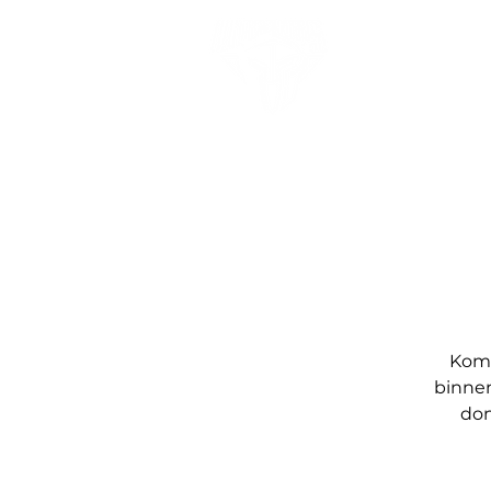
Kom 
binnen
don