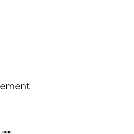
enement
s.com