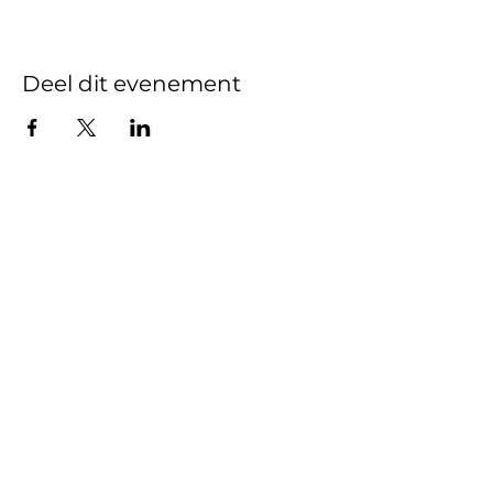
Deel dit evenement
Gedragscode
Beleidsplan
Vertrouwenspersoon
Wilt u iets melden?