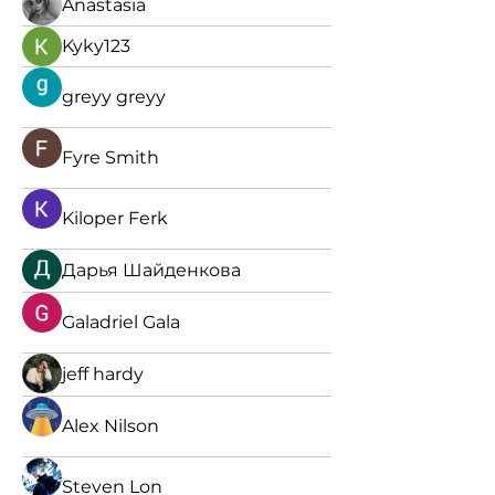
Anastasia
Kyky123
greyy greyy
Fyre Smith
Kiloper Ferk
Дарья Шайденкова
Galadriel Gala
jeff hardy
Alex Nilson
Steven Lon