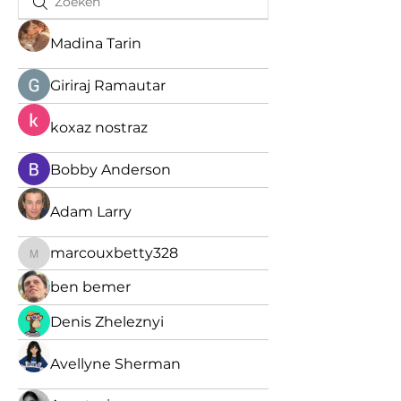
Madina Tarin
Giriraj Ramautar
koxaz nostraz
Bobby Anderson
Adam Larry
marcouxbetty328
marcouxbetty328
ben bemer
Denis Zheleznyi
Avellyne Sherman