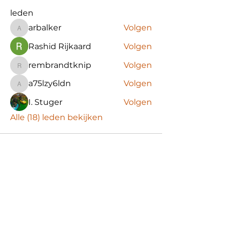
leden
arbalker
Volgen
arbalker
Rashid Rijkaard
Volgen
rembrandtknip
Volgen
rembrandtknip
a75lzy6ldn
Volgen
a75lzy6ldn
I. Stuger
Volgen
Alle (18) leden bekijken
Gedragscode