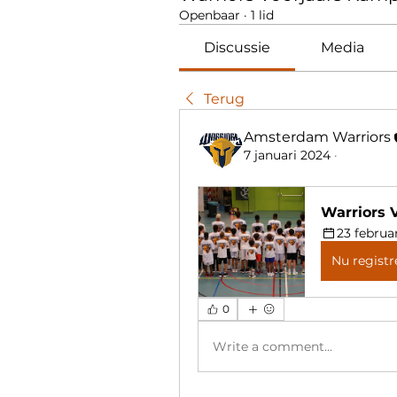
Openbaar
·
1 lid
Discussie
Media
Terug
Amsterdam Warriors
7 januari 2024
·
Warriors 
23 februa
Nu registr
0
Write a comment...