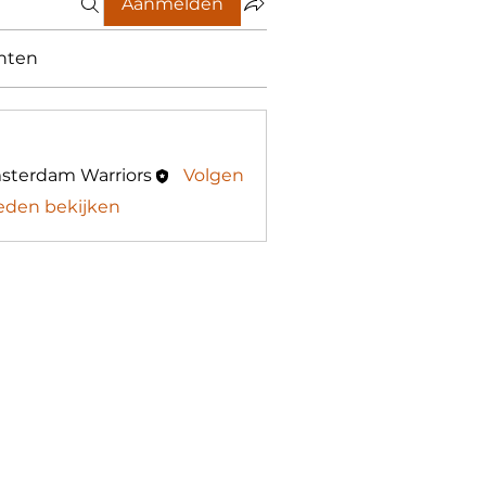
Aanmelden
nten
sterdam Warriors
Volgen
 leden bekijken