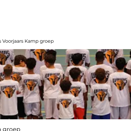
Aanbod
Partners
Websh
s Voorjaars Kamp groep
p groep