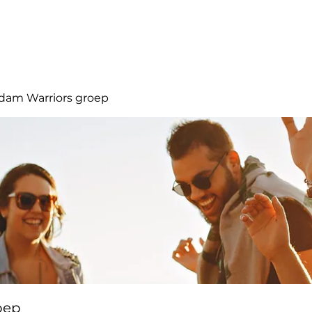
Aanbod
Partners
Websh
dam Warriors groep
oep