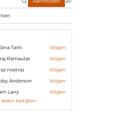
Aanmelden
nten
ina Tarin
Volgen
iraj Ramautar
Volgen
az nostraz
Volgen
bby Anderson
Volgen
am Larry
Volgen
8) leden bekijken