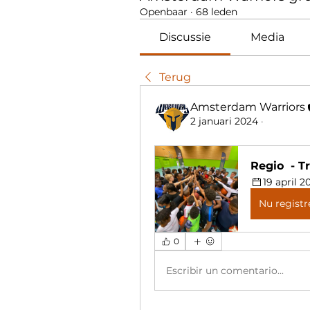
Openbaar
·
68 leden
Discussie
Media
Terug
Amsterdam Warriors
2 januari 2024
·
Regio  - T
19 april 2
Nu registr
0
Escribir un comentario...