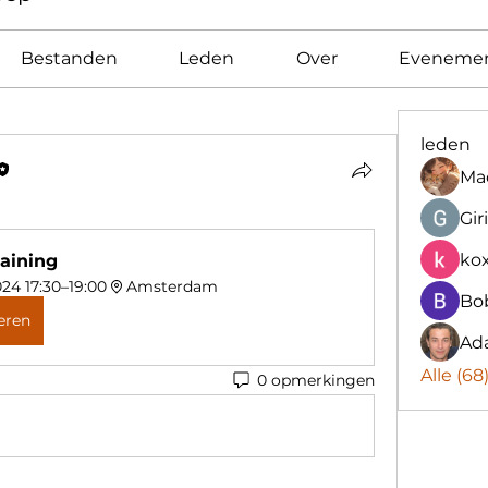
Bestanden
Leden
Over
Eveneme
leden
Mad
Gir
kox
raining
024 17:30–19:00
Amsterdam
Bo
eren
Ad
Alle (6
0 opmerkingen